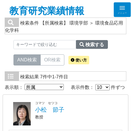
教育研究業績情報
メニュー
検索条件
【所属検索】 環境学部 ＞ 環境食品応用
化学科
検索する
AND検索
OR検索
使い方
検索結果
7件中1-7件目
表示順：
表示件数：
件ずつ
コマツ セツコ
小松 節子
教授