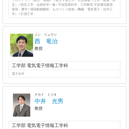
フロンティア（航空・船舶） / 航空宇宙工学、社会基盤（土木・建築・防
災） / 防災工学、自然科学一般 / 宇宙惑星科学、工学教育,宇宙通信教育、
環境・農学 / 環境動態解析、ものづくり技術（機械・電気電子・化学工
学） / 計測工学
ニシ リュウジ
西 竜治
教授
工学部 電気電子情報工学科
電子光学
ナカイ ミツオ
中井 光男
教授
工学部 電気電子情報工学科