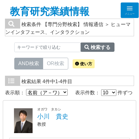
教育研究業績情報
メニュー
検索条件
【専門分野検索】 情報通信 ＞ ヒューマ
ンインタフェース、インタラクション
検索する
AND検索
OR検索
使い方
検索結果
4件中1-4件目
表示順：
表示件数：
件ずつ
オガワ タカシ
小川 貴史
教授