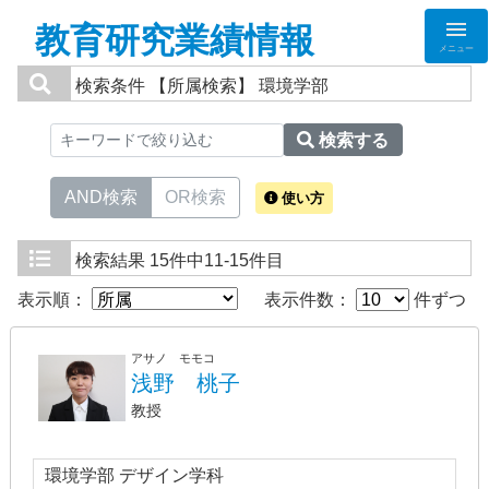
教育研究業績情報
メニュー
検索条件
【所属検索】 環境学部
検索する
AND検索
OR検索
使い方
検索結果
15件中11-15件目
表示順：
表示件数：
件ずつ
アサノ モモコ
浅野 桃子
教授
環境学部 デザイン学科