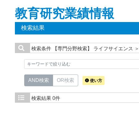
教育研究業績情報
検索結果
検索条件
【専門分野検索】 ライフサイエンス ＞
AND検索
OR検索
使い方
検索結果
0件